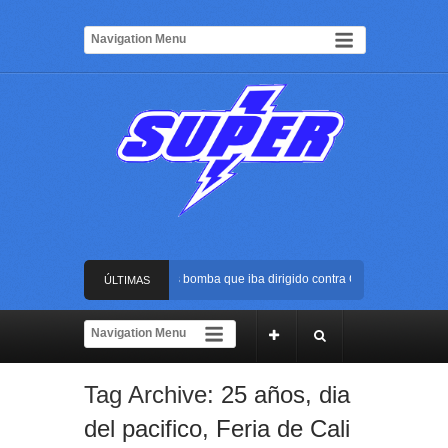
Frustran atentado con bus bomba que iba dirigido contra Cali durante la pose
ÚLTIMAS
La Arena USC será el escenario de la posesión presidencial de Abelardo de la
NOTICIAS
Golpe al ELN: capturan en Buenaventura a presunto reclutador de menores y 
Tag Archive:
25 años
,
dia
Rápida reacción policial evitó que presunto agresor escapara tras atacar a un
del pacifico
,
Feria de Cali
Frustran atentado con bus bomba que iba dirigido contra Cali durante la pose