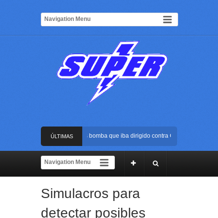
Frustran atentado con bus bomba que iba dirigido contra Cali durante la poses
ÚLTIMAS
La Arena USC será el escenario de la posesión presidencial de Abelardo de la 
NOTICIAS
Golpe al ELN: capturan en Buenaventura a presunto reclutador de menores y a
Simulacros para
Rápida reacción policial evitó que presunto agresor escapara tras atacar a una
detectar posibles
Frustran atentado con bus bomba que iba dirigido contra Cali durante la poses