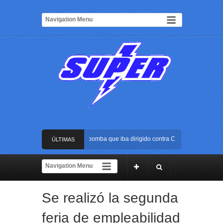
Frustran atentado con bus bomba que iba dirigido contra Cali durante la poses
ÚLTIMAS
La Arena USC será el escenario de la posesión presidencial de Abelardo de la 
NOTICIAS
Golpe al ELN: capturan en Buenaventura a presunto reclutador de menores y ar
Se realizó la segunda
Rápida reacción policial evitó que presunto agresor escapara tras atacar a una
feria de empleabilidad
Frustran atentado con bus bomba que iba dirigido contra Cali durante la poses