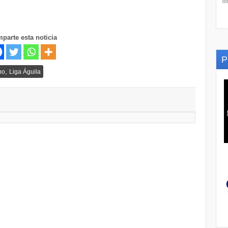
parte esta noticia
P
,
no
Liga Águila