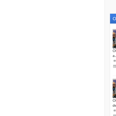
O
O
a
O
d