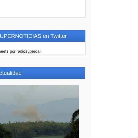
UPERNOTICIAS en Twitter
eets por radiosupercali
ctualidad