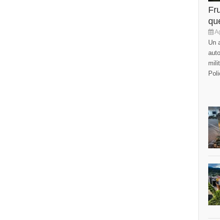
Fr
que
Ag
Un a
auto
mili
Poli