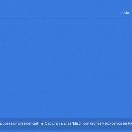
Inicio
sesión presidencial
Capturan a alias ‘Miso’, con drones y explosivos en Palmira