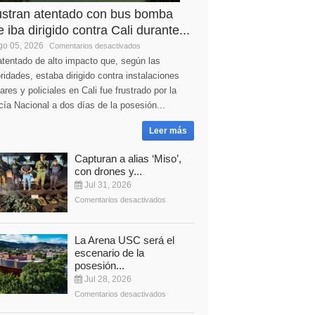
ustran atentado con bus bomba
 iba dirigido contra Cali durante...
o 05, 2026
Comentarios desactivados
tentado de alto impacto que, según las
ridades, estaba dirigido contra instalaciones
tares y policiales en Cali fue frustrado por la
cía Nacional a dos días de la posesión...
Leer más
Capturan a alias ‘Miso’,
con drones y...
Jul 31, 2026
Comentarios desactivados
La Arena USC será el
escenario de la
posesión...
Jul 28, 2026
Comentarios desactivados