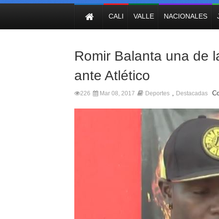
NOTICIAS
CALI
VALLE
NACIONALES
Romir Balanta una de 
ante Atlético
,
Co
226
Mar 08, 2017
Deportes
Destacadas