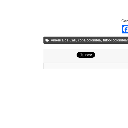
Com
,
,
América de Cali
copa colombia
futbol colombia