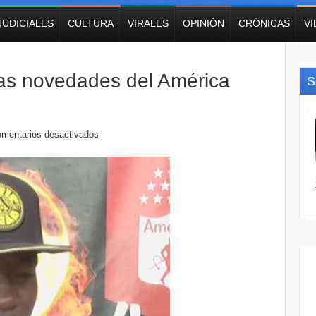
JUDICIALES
CULTURA
VIRALES
OPINIÓN
CRÓNICAS
V
las novedades del América
S
mentarios desactivados