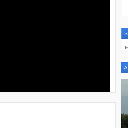
S
Tw
A