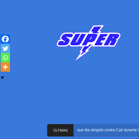
Frustran atentado con bus bomba que iba dirigido contra Cali durante la po
ÚLTIMAS