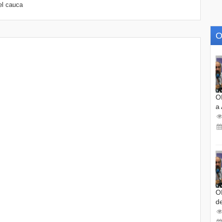
el cauca
O
O
a
O
d