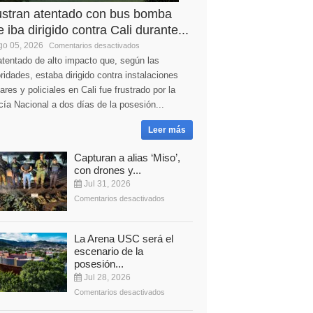
ustran atentado con bus bomba
 iba dirigido contra Cali durante...
o 05, 2026
Comentarios desactivados
tentado de alto impacto que, según las
ridades, estaba dirigido contra instalaciones
tares y policiales en Cali fue frustrado por la
cía Nacional a dos días de la posesión...
Leer más
Capturan a alias ‘Miso’,
con drones y...
Jul 31, 2026
Comentarios desactivados
La Arena USC será el
escenario de la
posesión...
Jul 28, 2026
Comentarios desactivados