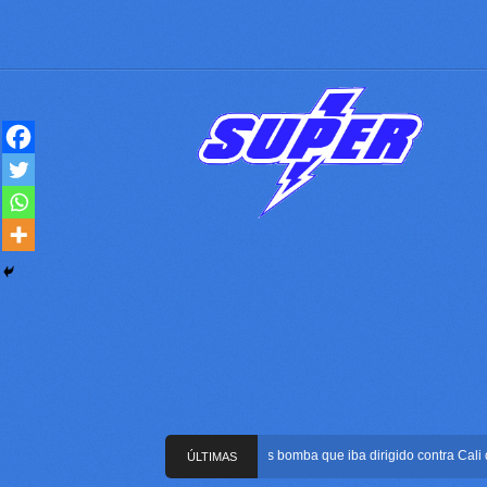
Frustran atentado con bus bomba que iba dirigido contra Cali duran
ÚLTIMAS