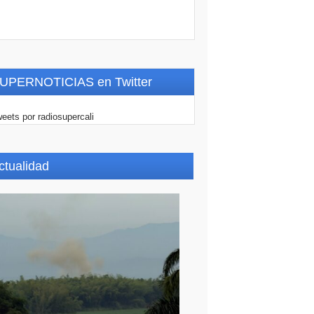
UPERNOTICIAS en Twitter
eets por radiosupercali
ctualidad