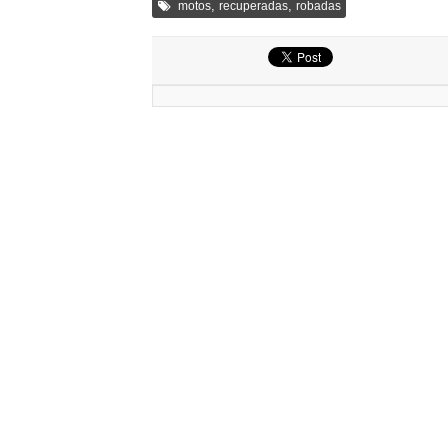
,
,
motos
recuperadas
robadas