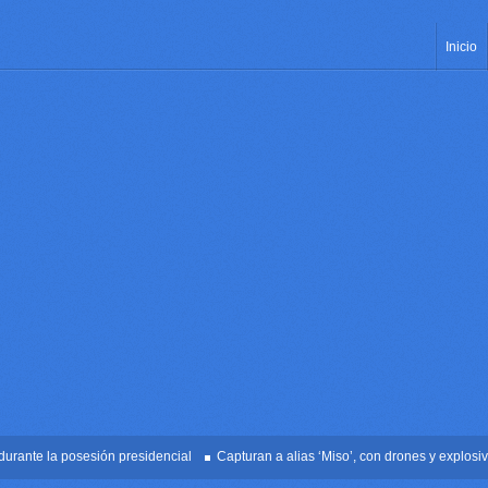
Inicio
te la posesión presidencial
Capturan a alias ‘Miso’, con drones y explosivos e