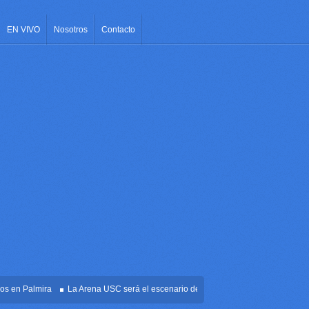
EN VIVO
Nosotros
Contacto
n Palmira
La Arena USC será el escenario de la posesión presidencial de Abelar