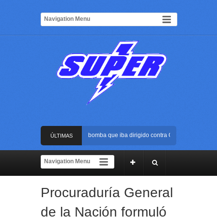
Frustran atentado con bus bomba que iba dirigido contra Cali durante la poses
ÚLTIMAS
La Arena USC será el escenario de la posesión presidencial de Abelardo de la 
NOTICIAS
Golpe al ELN: capturan en Buenaventura a presunto reclutador de menores y a
Procuraduría General
Rápida reacción policial evitó que presunto agresor escapara tras atacar a una
de la Nación formuló
Frustran atentado con bus bomba que iba dirigido contra Cali durante la poses