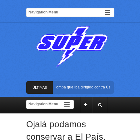
Frustran atentado con bus bomba que iba dirigido contra Cali durante la posesi
ÚLTIMAS
La Arena USC será el escenario de la posesión presidencial de Abelardo de la E
NOTICIAS
Golpe al ELN: capturan en Buenaventura a presunto reclutador de menores y art
Ojalá podamos
Rápida reacción policial evitó que presunto agresor escapara tras atacar a una m
conservar a El País,
Frustran atentado con bus bomba que iba dirigido contra Cali durante la posesi