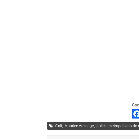
Com
,
,
Cali
Maurice Armitage
policia metropolitana de 