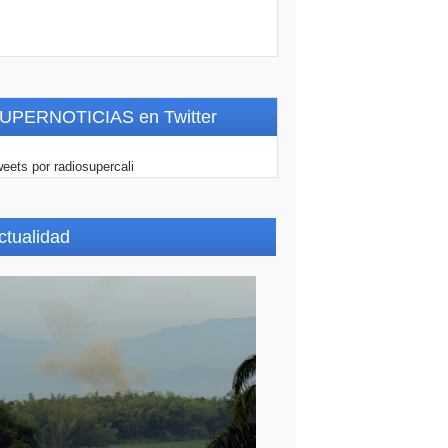
UPERNOTICIAS en Twitter
eets por radiosupercali
ctualidad