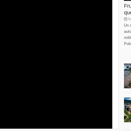
Fr
que
Ag
Un a
auto
mili
Poli