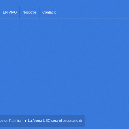
EN VIVO
Nosotros
Contacto
 Palmira
La Arena USC será el escenario de la posesión presidencial de Abelard