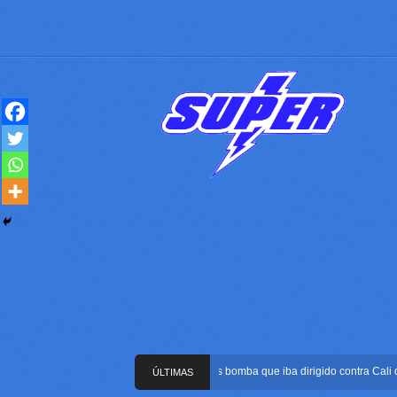
Frustran atentado con bus bomba que iba dirigido contra Cali durant
ÚLTIMAS