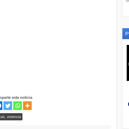
P
parte esta noticia
,
cali
violencia