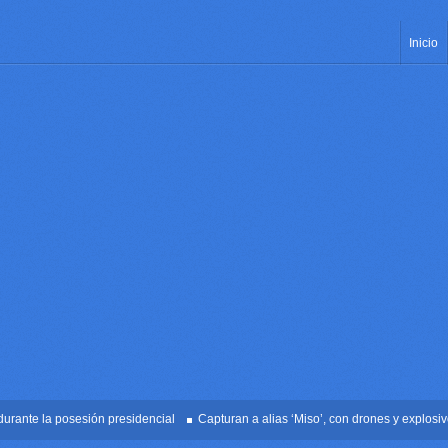
Inicio
e la posesión presidencial
Capturan a alias ‘Miso’, con drones y explosivos en