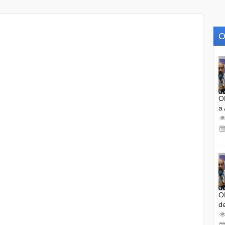
O
O
a
O
d