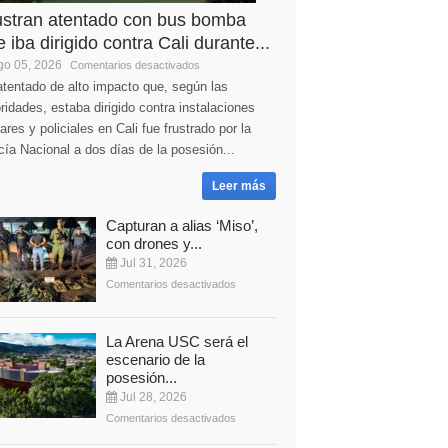
ustran atentado con bus bomba
 iba dirigido contra Cali durante...
o 05, 2026
Comentarios desactivados
tentado de alto impacto que, según las
ridades, estaba dirigido contra instalaciones
tares y policiales en Cali fue frustrado por la
cía Nacional a dos días de la posesión...
Leer más
Capturan a alias ‘Miso’,
con drones y...
Jul 31, 2026
Comentarios desactivados
La Arena USC será el
escenario de la
posesión...
Jul 28, 2026
Comentarios desactivados