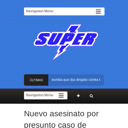
Frustran atentado con bus bomba que iba dirigido contra Cali durante la poses
ÚLTIMAS
La Arena USC será el escenario de la posesión presidencial de Abelardo de la 
NOTICIAS
Golpe al ELN: capturan en Buenaventura a presunto reclutador de menores y ar
Nuevo asesinato por
Rápida reacción policial evitó que presunto agresor escapara tras atacar a una
presunto caso de
Frustran atentado con bus bomba que iba dirigido contra Cali durante la poses