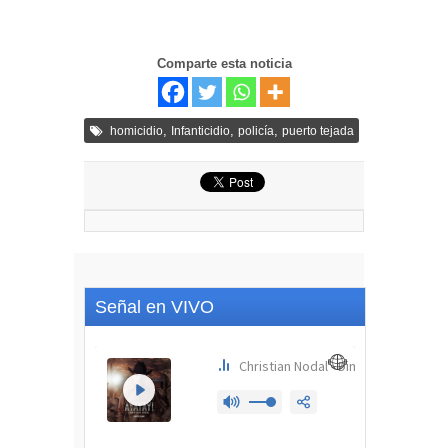
Comparte esta noticia
,
,
,
homicidio
Infanticidio
policía
puerto tejada
Señal en VIVO