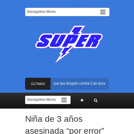
tran atentado con bus bomba que iba dirigido contra Cali durante la posesión pres
ÚLTIMAS
rena USC será el escenario de la posesión presidencial de Abelardo de la Espriell
NOTICIAS
e al ELN: capturan en Buenaventura a presunto reclutador de menores y articulado
Niña de 3 años
da reacción policial evitó que presunto agresor escapara tras atacar a una mujer en
asesinada “por error”
tran atentado con bus bomba que iba dirigido contra Cali durante la posesión pres