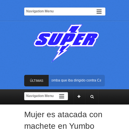
Frustran atentado con bus bomba que iba dirigido contra Cali durante la posesió
ÚLTIMAS
La Arena USC será el escenario de la posesión presidencial de Abelardo de la Es
NOTICIAS
Golpe al ELN: capturan en Buenaventura a presunto reclutador de menores y art
Mujer es atacada con
Rápida reacción policial evitó que presunto agresor escapara tras atacar a una m
machete en Yumbo
Frustran atentado con bus bomba que iba dirigido contra Cali durante la posesió