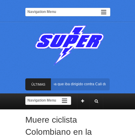
rustran atentado con bus bomba que iba dirigido contra Cali durante la posesión p
ÚLTIMAS
a Arena USC será el escenario de la posesión presidencial de Abelardo de la Espri
NOTICIAS
olpe al ELN: capturan en Buenaventura a presunto reclutador de menores y articul
Muere ciclista
ápida reacción policial evitó que presunto agresor escapara tras atacar a una mujer
Colombiano en la
rustran atentado con bus bomba que iba dirigido contra Cali durante la posesión p