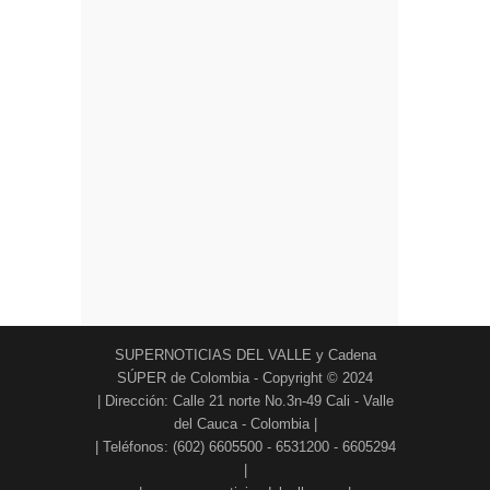
SUPERNOTICIAS DEL VALLE y Cadena
SÚPER de Colombia - Copyright © 2024
| Dirección: Calle 21 norte No.3n-49 Cali - Valle
del Cauca - Colombia |
| Teléfonos: (602) 6605500 - 6531200 - 6605294
|