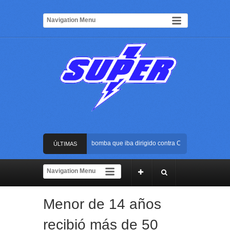
Frustran atentado con bus bomba que iba dirigido contra Cali durante la poses
ÚLTIMAS
La Arena USC será el escenario de la posesión presidencial de Abelardo de la 
NOTICIAS
Golpe al ELN: capturan en Buenaventura a presunto reclutador de menores y ar
Menor de 14 años
Rápida reacción policial evitó que presunto agresor escapara tras atacar a una
recibió más de 50
Frustran atentado con bus bomba que iba dirigido contra Cali durante la poses