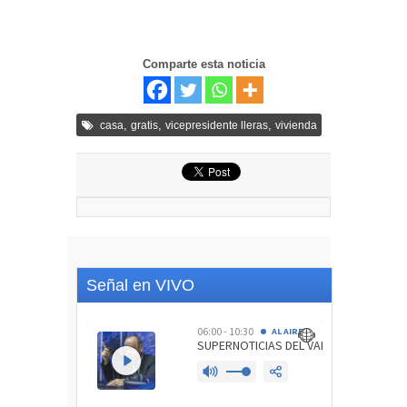
Comparte esta noticia
,
,
,
casa
gratis
vicepresidente lleras
vivienda
Señal en VIVO