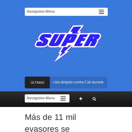
n atentado con bus bomba que iba dirigido contra Cali durante la posesión preside
ÚLTIMAS
a USC será el escenario de la posesión presidencial de Abelardo de la Espriella e
NOTICIAS
l ELN: capturan en Buenaventura a presunto reclutador de menores y articulador d
Más de 11 mil
reacción policial evitó que presunto agresor escapara tras atacar a una mujer en e
evasores se
n atentado con bus bomba que iba dirigido contra Cali durante la posesión preside