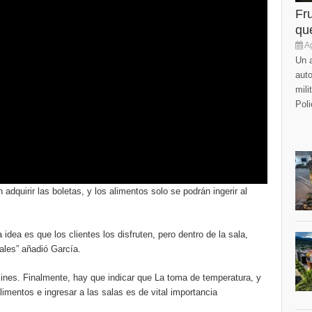
Fr
que
Ag
Un a
auto
mili
Poli
adquirir las boletas, y los alimentos solo se podrán ingerir al
idea es que los clientes los disfruten, pero dentro de la sala,
ales” añadió García.
 cines. Finalmente, hay que indicar que La toma de temperatura, y
alimentos e ingresar a las salas es de vital importancia