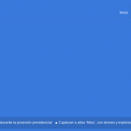
Inicio
te la posesión presidencial
Capturan a alias ‘Miso’, con drones y explosivos e