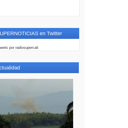
UPERNOTICIAS en Twitter
eets por radiosupercali
ctualidad