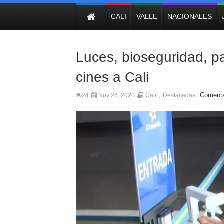
NOTICIAS
CALI
VALLE
NACIONALES
Luces, bioseguridad, pa
cines a Cali
,
Comenta
24
Nov 26, 2020
Cali
Destacadas