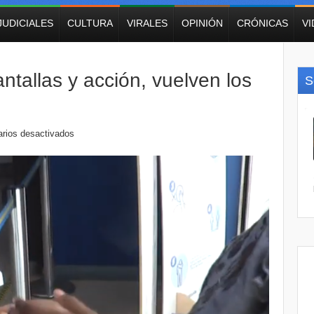
JUDICIALES
CULTURA
VIRALES
OPINIÓN
CRÓNICAS
V
ntallas y acción, vuelven los
S
rios desactivados