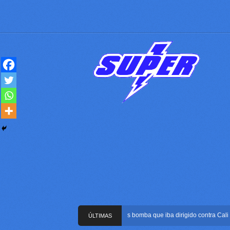
Frustran atentado con bus bomba que iba dirigido contra Cali duran
ÚLTIMAS