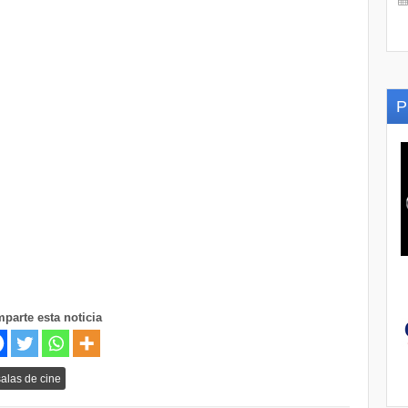
P
parte esta noticia
salas de cine