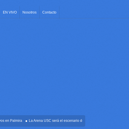
EN VIVO
Nosotros
Contacto
n Palmira
La Arena USC será el escenario de la posesión presidencial de Abelar