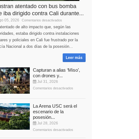
ustran atentado con bus bomba
 iba dirigido contra Cali durante...
o 05, 2026
Comentarios desactivados
tentado de alto impacto que, según las
ridades, estaba dirigido contra instalaciones
tares y policiales en Cali fue frustrado por la
cía Nacional a dos días de la posesión...
Leer más
Capturan a alias ‘Miso’,
con drones y...
Jul 31, 2026
Comentarios desactivados
La Arena USC será el
escenario de la
posesión...
Jul 28, 2026
Comentarios desactivados