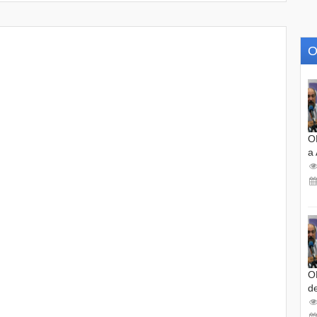
O
O
a
O
d