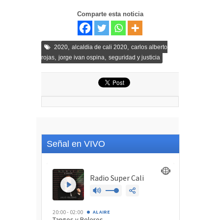
Comparte esta noticia
,
,
2020
alcaldia de cali 2020
carlos alberto
,
,
rojas
jorge ivan ospina
seguridad y justicia
Señal en VIVO