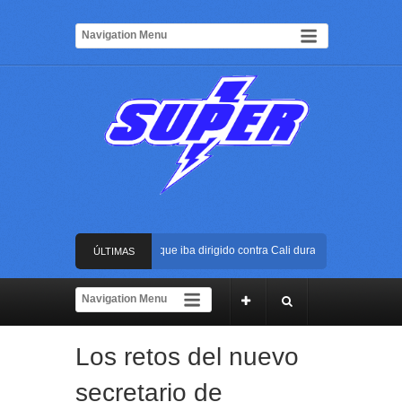
tran atentado con bus bomba que iba dirigido contra Cali durante la posesión pres
ÚLTIMAS
rena USC será el escenario de la posesión presidencial de Abelardo de la Espriell
NOTICIAS
e al ELN: capturan en Buenaventura a presunto reclutador de menores y articulado
Los retos del nuevo
da reacción policial evitó que presunto agresor escapara tras atacar a una mujer e
secretario de
tran atentado con bus bomba que iba dirigido contra Cali durante la posesión pres