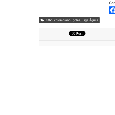
Com
,
,
futbol colombiano
goles
Liga Águila