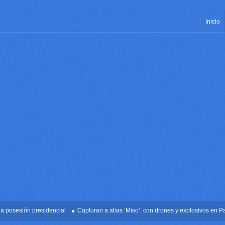
Inicio
sesión presidencial
Capturan a alias ‘Miso’, con drones y explosivos en Palmir