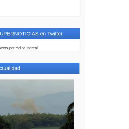
UPERNOTICIAS en Twitter
eets por radiosupercali
ctualidad