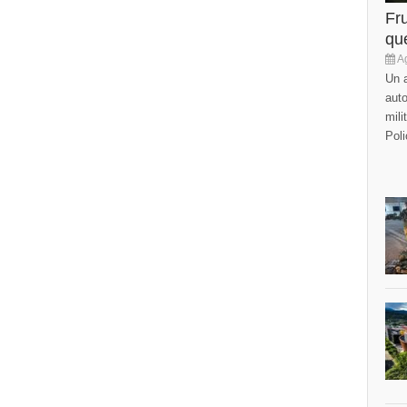
Fr
que
Ag
Un a
auto
mili
Poli