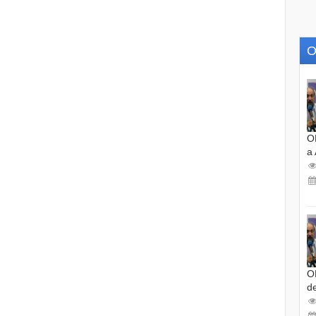
O
O
a
O
d