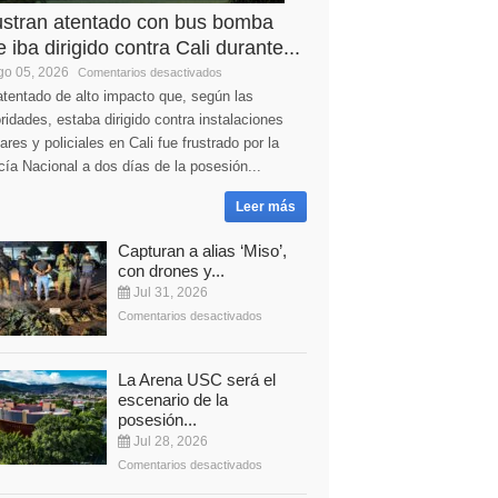
ustran atentado con bus bomba
 iba dirigido contra Cali durante...
o 05, 2026
Comentarios desactivados
tentado de alto impacto que, según las
ridades, estaba dirigido contra instalaciones
tares y policiales en Cali fue frustrado por la
cía Nacional a dos días de la posesión...
Leer más
Capturan a alias ‘Miso’,
con drones y...
Jul 31, 2026
Comentarios desactivados
La Arena USC será el
escenario de la
posesión...
Jul 28, 2026
Comentarios desactivados