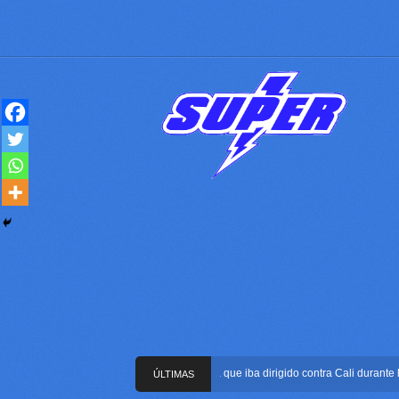
Frustran atentado con bus bomba que iba dirigido contra Cali durante la po
ÚLTIMAS