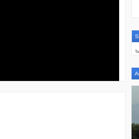
S
Tw
A