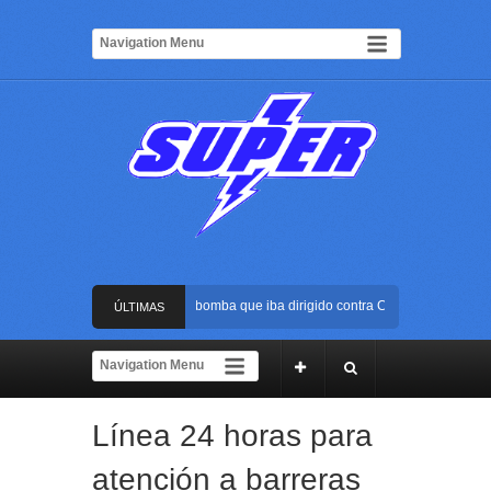
Frustran atentado con bus bomba que iba dirigido contra Cali durante la poses
ÚLTIMAS
La Arena USC será el escenario de la posesión presidencial de Abelardo de la 
NOTICIAS
Golpe al ELN: capturan en Buenaventura a presunto reclutador de menores y ar
Línea 24 horas para
Rápida reacción policial evitó que presunto agresor escapara tras atacar a una
atención a barreras
Frustran atentado con bus bomba que iba dirigido contra Cali durante la poses