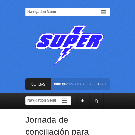
Frustran atentado con bus bomba que iba dirigido contra Cali durante la posesión
ÚLTIMAS
La Arena USC será el escenario de la posesión presidencial de Abelardo de la Esp
NOTICIAS
Golpe al ELN: capturan en Buenaventura a presunto reclutador de menores y artic
Jornada de
Rápida reacción policial evitó que presunto agresor escapara tras atacar a una mu
conciliación para
Frustran atentado con bus bomba que iba dirigido contra Cali durante la posesión