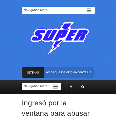
Frustran atentado con bus bomba que iba dirigido contra Cali durante la posesió
ÚLTIMAS
La Arena USC será el escenario de la posesión presidencial de Abelardo de la Es
NOTICIAS
Golpe al ELN: capturan en Buenaventura a presunto reclutador de menores y arti
Ingresó por la
Rápida reacción policial evitó que presunto agresor escapara tras atacar a una m
ventana para abusar
Frustran atentado con bus bomba que iba dirigido contra Cali durante la posesió