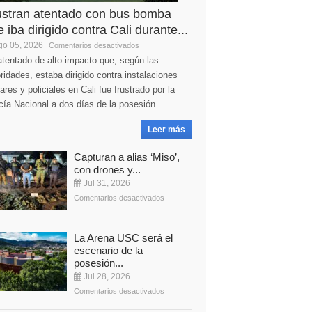
ustran atentado con bus bomba
 iba dirigido contra Cali durante...
o 05, 2026
Comentarios desactivados
tentado de alto impacto que, según las
ridades, estaba dirigido contra instalaciones
tares y policiales en Cali fue frustrado por la
cía Nacional a dos días de la posesión...
Leer más
Capturan a alias ‘Miso’,
con drones y...
Jul 31, 2026
Comentarios desactivados
La Arena USC será el
escenario de la
posesión...
Jul 28, 2026
Comentarios desactivados