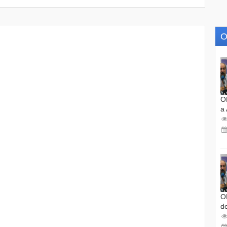
O
O
a
O
d