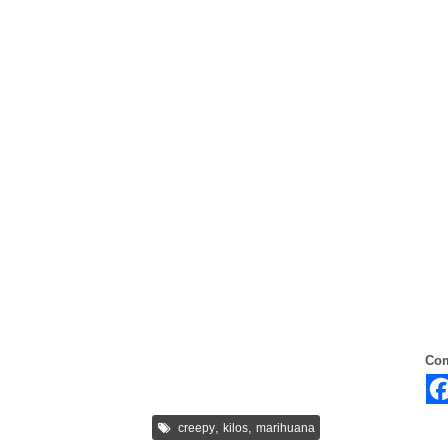
Com
,
,
creepy
kilos
marihuana