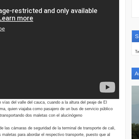
S
Tw
A
 vías del valle del cauca, cuando a la altura del peaje de El
ima, quien viajaba como pasajero de un bus de servicio público
o transportando dos maletas con el alucinógeno
de las cámaras de seguridad de la terminal de transporte de cali,
 maletas para abordar el respectivo transporte, puesto que al