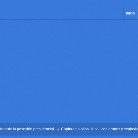
Inicio
te la posesión presidencial
Capturan a alias ‘Miso’, con drones y explosivos e