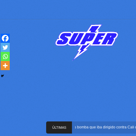
Frustran atentado con bus bomba que iba dirigido contra Cali duran
ÚLTIMAS