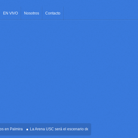
EN VIVO
Nosotros
Contacto
n Palmira
La Arena USC será el escenario de la posesión presidencial de Abelar