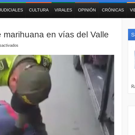
JUDICIALES
CULTURA
VIRALES
OPINIÓN
CRÓNICAS
V
e marihuana en vías del Valle
S
sactivados