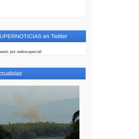
UPERNOTICIAS en Twitter
eets por radiosupercali
ctualidad