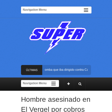
Frustran atentado con bus bomba que iba dirigido contra Cali durante la posesi
ÚLTIMAS
La Arena USC será el escenario de la posesión presidencial de Abelardo de la E
NOTICIAS
Golpe al ELN: capturan en Buenaventura a presunto reclutador de menores y art
Hombre asesinado en
Rápida reacción policial evitó que presunto agresor escapara tras atacar a una m
El Vergel por cobros
Frustran atentado con bus bomba que iba dirigido contra Cali durante la posesi