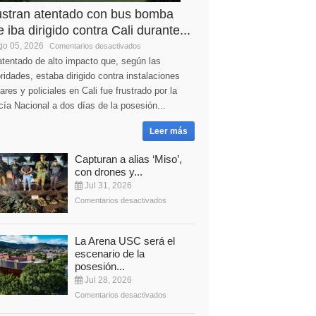
ustran atentado con bus bomba
 iba dirigido contra Cali durante...
o 05, 2026
Comentarios desactivados
tentado de alto impacto que, según las
ridades, estaba dirigido contra instalaciones
tares y policiales en Cali fue frustrado por la
cía Nacional a dos días de la posesión...
Leer más
Capturan a alias ‘Miso’,
con drones y...
Jul 31, 2026
Comentarios desactivados
La Arena USC será el
escenario de la
posesión...
Jul 28, 2026
Comentarios desactivados