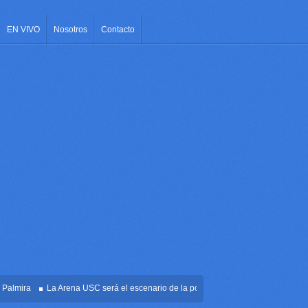
EN VIVO
Nosotros
Contacto
ira
La Arena USC será el escenario de la posesión presidencial de Abelardo de 