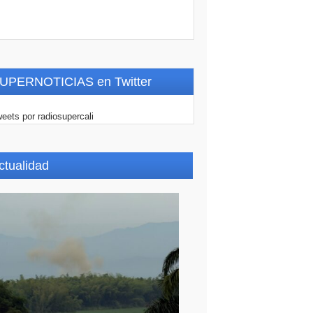
UPERNOTICIAS en Twitter
eets por radiosupercali
ctualidad