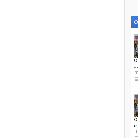
O
O
a
O
d