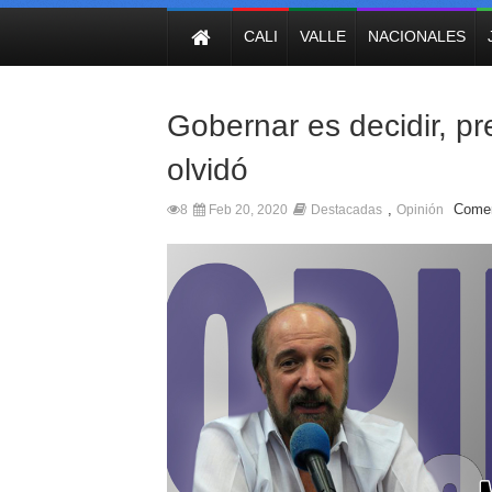
NOTICIAS
CALI
VALLE
NACIONALES
Gobernar es decidir, pr
olvidó
,
Comen
8
Feb 20, 2020
Destacadas
Opinión