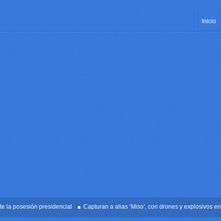
Inicio
posesión presidencial
Capturan a alias ‘Miso’, con drones y explosivos en Palm