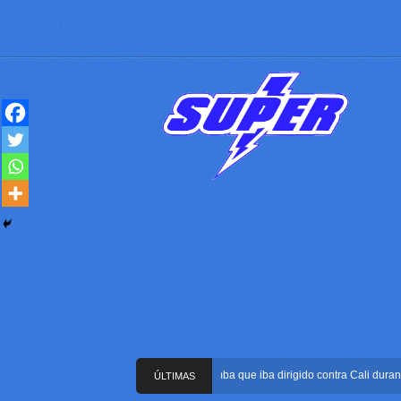
Frustran atentado con bus bomba que iba dirigido contra Cali durante la 
ÚLTIMAS