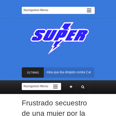
Frustran atentado con bus bomba que iba dirigido contra Cali durante la posesió
ÚLTIMAS
La Arena USC será el escenario de la posesión presidencial de Abelardo de la Es
NOTICIAS
Golpe al ELN: capturan en Buenaventura a presunto reclutador de menores y arti
Frustrado secuestro
Rápida reacción policial evitó que presunto agresor escapara tras atacar a una mu
de una mujer por la
Frustran atentado con bus bomba que iba dirigido contra Cali durante la posesió