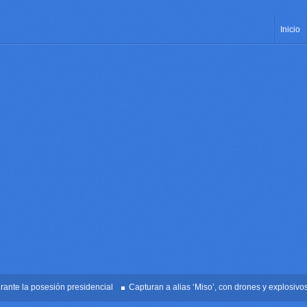
Inicio
 la posesión presidencial
Capturan a alias ‘Miso’, con drones y explosivos en 