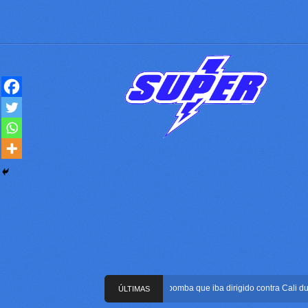
Frustran atentado con bus bomba que iba dirigido contra Cali durante
ÚLTIMAS