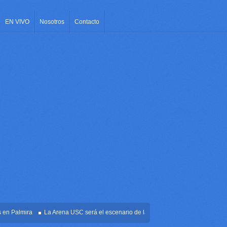
EN VIVO
Nosotros
Contacto
Palmira
La Arena USC será el escenario de la posesión presidencial de Abelardo