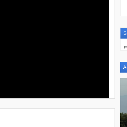
S
Tw
A