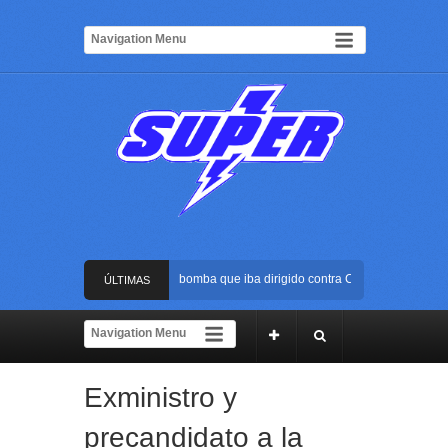
Frustran atentado con bus bomba que iba dirigido contra Cali durante la poses
ÚLTIMAS
La Arena USC será el escenario de la posesión presidencial de Abelardo de la 
NOTICIAS
Golpe al ELN: capturan en Buenaventura a presunto reclutador de menores y ar
Exministro y
Rápida reacción policial evitó que presunto agresor escapara tras atacar a una
precandidato a la
Frustran atentado con bus bomba que iba dirigido contra Cali durante la poses