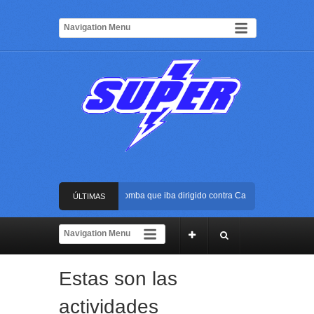
Frustran atentado con bus bomba que iba dirigido contra Cali durante la posesión
ÚLTIMAS
La Arena USC será el escenario de la posesión presidencial de Abelardo de la Esp
NOTICIAS
Golpe al ELN: capturan en Buenaventura a presunto reclutador de menores y arti
Estas son las
Rápida reacción policial evitó que presunto agresor escapara tras atacar a una mu
actividades
Frustran atentado con bus bomba que iba dirigido contra Cali durante la posesión