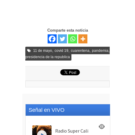
Comparte esta noticia
,
,
,
,
11 de mayo
covid 19
cuarentena
pandemia
presidencia de la republica
Señal en VIVO