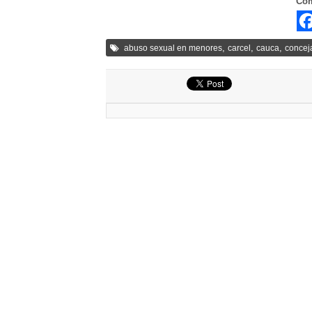
Com
,
,
,
abuso sexual en menores
carcel
cauca
concej