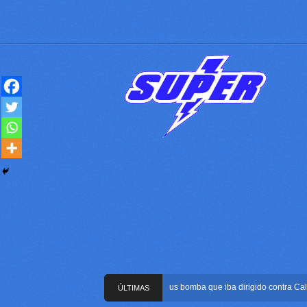
Frustran atentado con bus bomba que iba dirigido contra Cali duran
ÚLTIMAS