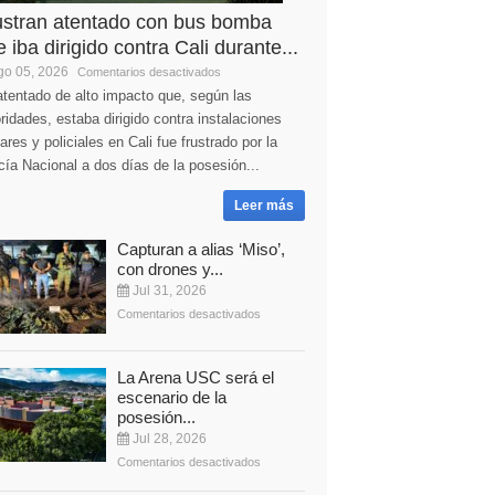
ustran atentado con bus bomba
 iba dirigido contra Cali durante...
o 05, 2026
Comentarios desactivados
tentado de alto impacto que, según las
ridades, estaba dirigido contra instalaciones
tares y policiales en Cali fue frustrado por la
cía Nacional a dos días de la posesión...
Leer más
Capturan a alias ‘Miso’,
con drones y...
Jul 31, 2026
Comentarios desactivados
La Arena USC será el
escenario de la
posesión...
Jul 28, 2026
Comentarios desactivados