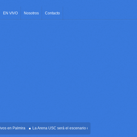
EN VIVO
Nosotros
Contacto
n Palmira
La Arena USC será el escenario de la posesión presidencial de Abelar