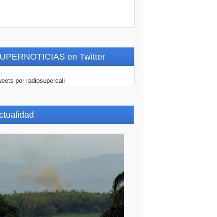
UPERNOTICIAS en Twitter
eets por radiosupercali
ctualidad