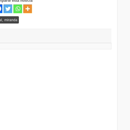
parte esta noticia
,
al
miranda