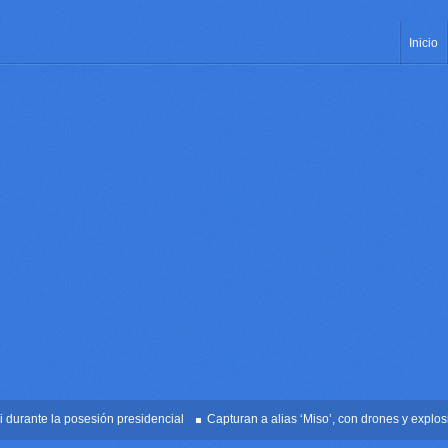
Inicio
te la posesión presidencial
Capturan a alias ‘Miso’, con drones y explosivos e