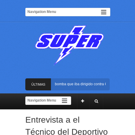
Frustran atentado con bus bomba que iba dirigido contra Cali durante la pose
ÚLTIMAS
La Arena USC será el escenario de la posesión presidencial de Abelardo de la
NOTICIAS
Golpe al ELN: capturan en Buenaventura a presunto reclutador de menores y a
Entrevista a el
Rápida reacción policial evitó que presunto agresor escapara tras atacar a un
Técnico del Deportivo
Frustran atentado con bus bomba que iba dirigido contra Cali durante la pose