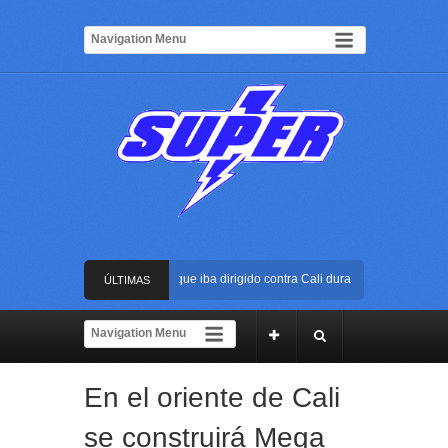
tran atentado con bus bomba que iba dirigido contra Cali durante la posesión pres
ÚLTIMAS
rena USC será el escenario de la posesión presidencial de Abelardo de la Espriell
NOTICIAS
e al ELN: capturan en Buenaventura a presunto reclutador de menores y articulado
En el oriente de Cali
da reacción policial evitó que presunto agresor escapara tras atacar a una mujer en
se construirá Mega
tran atentado con bus bomba que iba dirigido contra Cali durante la posesión pres