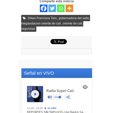
Comparte esta noticia
,
,
Dilian Francisca Toro
gobernadora del valle
,
,
megaestacion oriente de cali
oriente de cali
seguridad
Señal en VIVO