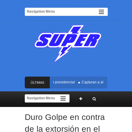
contra Cali durante la posesión presidencial
Capturan a alias ‘Miso’, con dron
ÚLTIMAS
sidencial de Abelardo de la Espriella en Cali
NOTICIAS
o reclutador de menores y articulador de propaganda terrorista en Cauca y Valle
Duro Golpe en contra
or escapara tras atacar a una mujer en el centro de Cali
de la extorsión en el
contra Cali durante la posesión presidencial