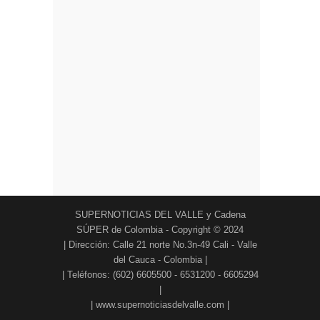
SUPERNOTICIAS DEL VALLE y Cadena
SÚPER de Colombia - Copyright © 2024
| Dirección: Calle 21 norte No.3n-49 Cali - Valle
del Cauca - Colombia |
| Teléfonos: (602) 6605500 - 6531200 - 6605294
|
| www.supernoticiasdelvalle.com |