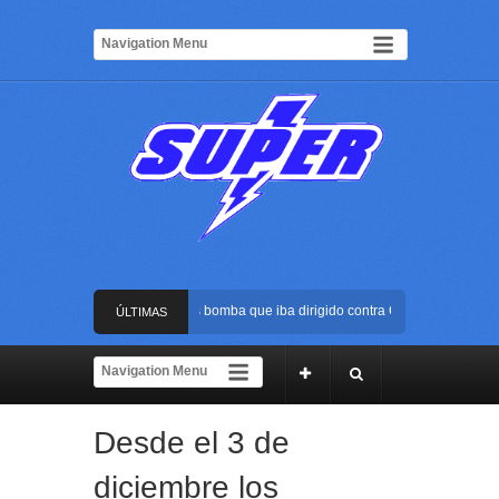
Frustran atentado con bus bomba que iba dirigido contra Cali durante la poses
ÚLTIMAS
La Arena USC será el escenario de la posesión presidencial de Abelardo de la 
NOTICIAS
Golpe al ELN: capturan en Buenaventura a presunto reclutador de menores y a
Desde el 3 de
Rápida reacción policial evitó que presunto agresor escapara tras atacar a una
diciembre los
Frustran atentado con bus bomba que iba dirigido contra Cali durante la poses