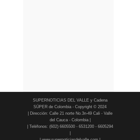
SUPERNOTICIAS DEL VALLE y Cadena
SÚPER de Colombia - Copyright © 2024
| Dirección: Calle 21 norte No.3n-49 Cali - Valle
del Cauca - Colombia |
| Teléfonos: (602) 6605500 - 6531200 - 6605294
|
| www.supernoticiasdelvalle.com |