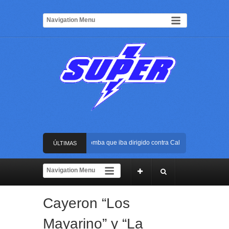
Frustran atentado con bus bomba que iba dirigido contra Cali durante la posesió
ÚLTIMAS
La Arena USC será el escenario de la posesión presidencial de Abelardo de la Es
NOTICIAS
Golpe al ELN: capturan en Buenaventura a presunto reclutador de menores y arti
Cayeron “Los
Rápida reacción policial evitó que presunto agresor escapara tras atacar a una mu
Mayarino” y “La
Frustran atentado con bus bomba que iba dirigido contra Cali durante la posesió