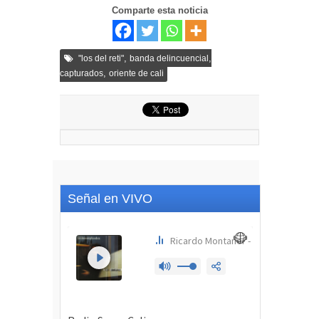
Comparte esta noticia
,
,
"los del reti"
banda delincuencial
,
capturados
oriente de cali
Señal en VIVO