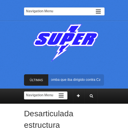
Frustran atentado con bus bomba que iba dirigido contra Cali durante la posesió
ÚLTIMAS
La Arena USC será el escenario de la posesión presidencial de Abelardo de la Es
NOTICIAS
Golpe al ELN: capturan en Buenaventura a presunto reclutador de menores y arti
Desarticulada
Rápida reacción policial evitó que presunto agresor escapara tras atacar a una m
estructura
Frustran atentado con bus bomba que iba dirigido contra Cali durante la posesió