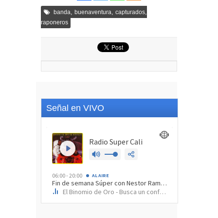
,
,
,
banda
buenaventura
capturados
raponeros
Señal en VIVO