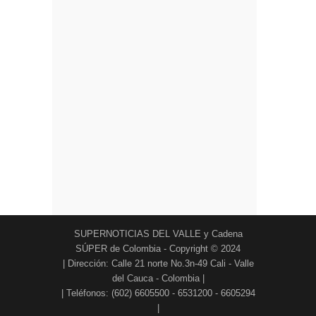
SUPERNOTICIAS DEL VALLE y Cadena
SÚPER de Colombia - Copyright © 2024
| Dirección: Calle 21 norte No.3n-49 Cali - Valle
del Cauca - Colombia |
| Teléfonos: (602) 6605500 - 6531200 - 6605294
|