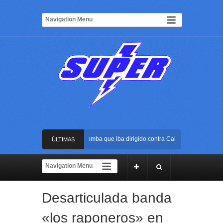
Frustran atentado con bus bomba que iba dirigido contra Cali durante la posesió
ÚLTIMAS
La Arena USC será el escenario de la posesión presidencial de Abelardo de la Es
NOTICIAS
Golpe al ELN: capturan en Buenaventura a presunto reclutador de menores y arti
Desarticulada banda
Rápida reacción policial evitó que presunto agresor escapara tras atacar a una m
«los raponeros» en
Frustran atentado con bus bomba que iba dirigido contra Cali durante la posesió