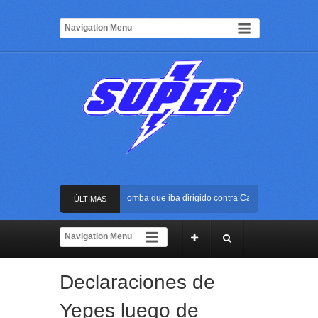
Frustran atentado con bus bomba que iba dirigido contra Cali durante la posesi
ÚLTIMAS
La Arena USC será el escenario de la posesión presidencial de Abelardo de la E
NOTICIAS
Golpe al ELN: capturan en Buenaventura a presunto reclutador de menores y art
Declaraciones de
Rápida reacción policial evitó que presunto agresor escapara tras atacar a una m
Yepes luego de
Frustran atentado con bus bomba que iba dirigido contra Cali durante la posesi