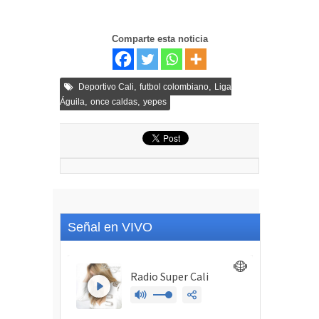
Comparte esta noticia
,
,
Deportivo Cali
futbol colombiano
Liga
,
,
Águila
once caldas
yepes
Señal en VIVO