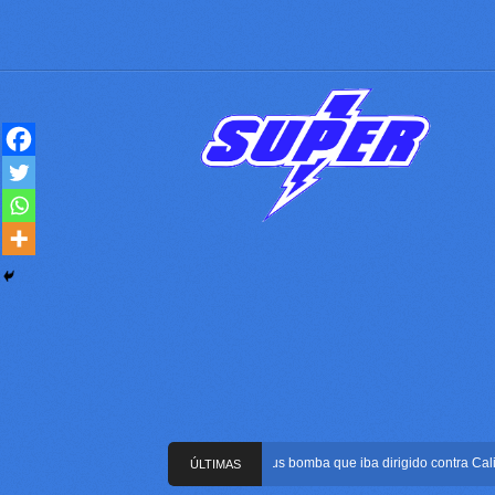
Frustran atentado con bus bomba que iba dirigido contra Cali dura
ÚLTIMAS