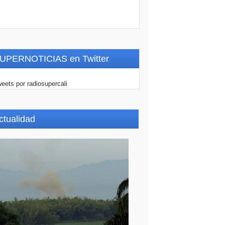
UPERNOTICIAS en Twitter
eets por radiosupercali
ctualidad