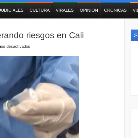
JUDICIALES
CULTURA
VIRALES
OPINIÓN
CRÓNICAS
V
rando riesgos en Cali
S
ios desactivados