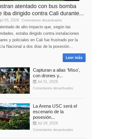
ustran atentado con bus bomba
 iba dirigido contra Cali durante...
o 05, 2026
Comentarios desactivados
tentado de alto impacto que, según las
ridades, estaba dirigido contra instalaciones
tares y policiales en Cali fue frustrado por la
cía Nacional a dos días de la posesión...
Leer más
Capturan a alias ‘Miso’,
con drones y...
Jul 31, 2026
Comentarios desactivados
La Arena USC será el
escenario de la
posesión...
Jul 28, 2026
Comentarios desactivados