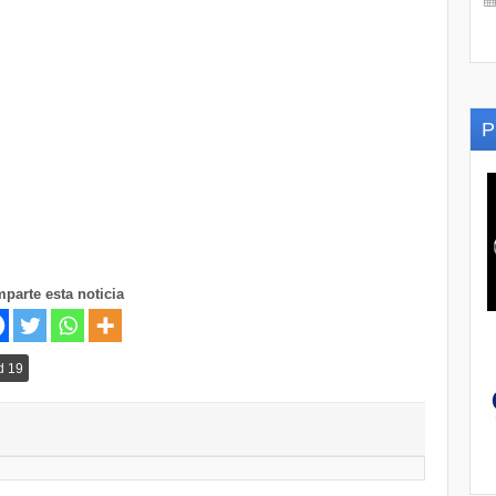
P
parte esta noticia
d 19