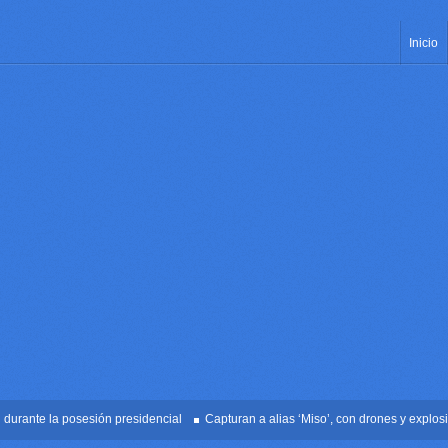
Inicio
nte la posesión presidencial
Capturan a alias ‘Miso’, con drones y explosivos 