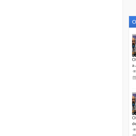
O
O
a
O
d