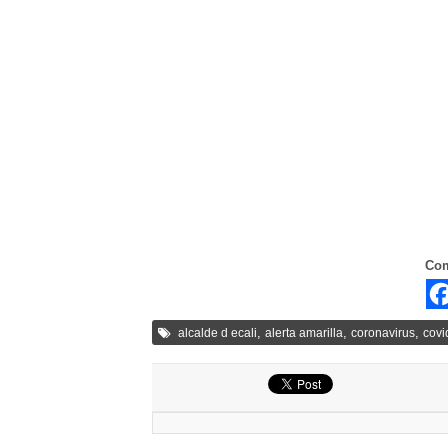
Com
,
,
,
alcalde d ecali
alerta amarilla
coronavirus
covi