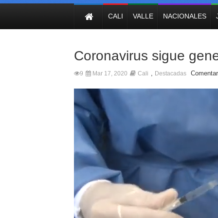
NOTICIAS
CALI
VALLE
NACIONALES
Coronavirus sigue gene
,
Comentar
9
Mar 17, 2020
Cali
Destacadas