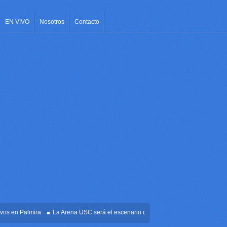
EN VIVO
Nosotros
Contacto
en Palmira
La Arena USC será el escenario de la posesión presidencial de Abela