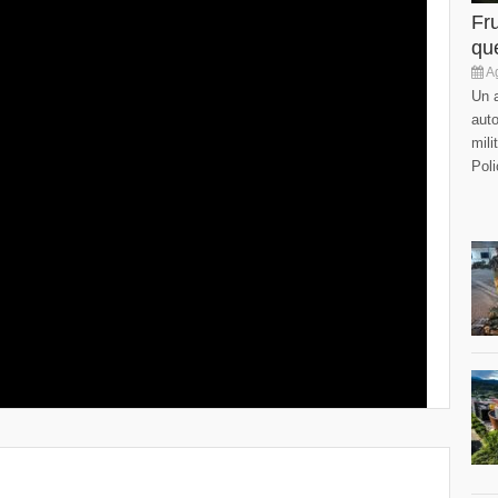
Fr
que
Ag
Un a
auto
mili
Poli