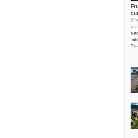
Fr
que
Ag
Un a
auto
mili
Poli