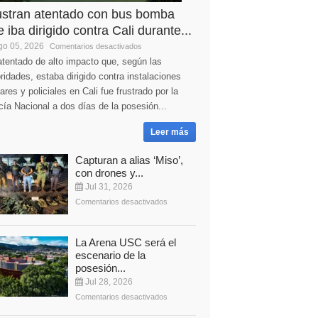
ustran atentado con bus bomba
 iba dirigido contra Cali durante...
o 05, 2026
Comentarios desactivados
tentado de alto impacto que, según las
ridades, estaba dirigido contra instalaciones
tares y policiales en Cali fue frustrado por la
cía Nacional a dos días de la posesión...
Leer más
Capturan a alias ‘Miso’,
con drones y...
Jul 31, 2026
Comentarios desactivados
La Arena USC será el
escenario de la
posesión...
Jul 28, 2026
Comentarios desactivados