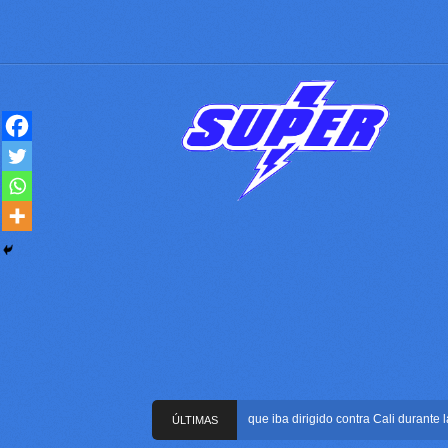
Frustran atentado con bus bomba que iba dirigido contra Cali durante la pos
ÚLTIMAS