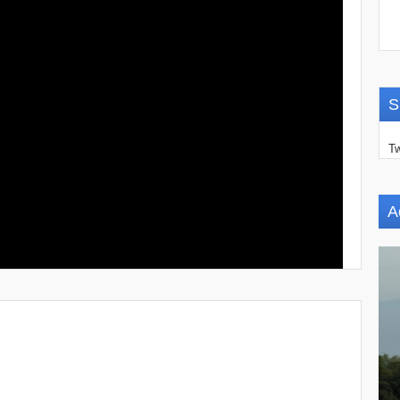
S
Tw
A