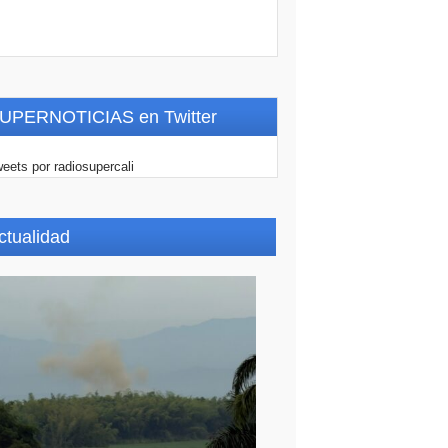
UPERNOTICIAS en Twitter
eets por radiosupercali
ctualidad