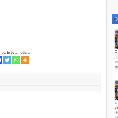
O
O
parte esta noticia
a
O
d