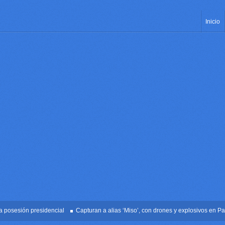
Inicio
esión presidencial
Capturan a alias ‘Miso’, con drones y explosivos en Palmira