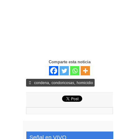
Comparte esta noticia
,
,
condena
condoricosas
homicidio
Señal en VIVO