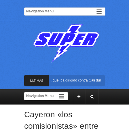
ustran atentado con bus bomba que iba dirigido contra Cali durante la posesión pr
ÚLTIMAS
 Arena USC será el escenario de la posesión presidencial de Abelardo de la Esprie
NOTICIAS
lpe al ELN: capturan en Buenaventura a presunto reclutador de menores y articula
Cayeron «los
pida reacción policial evitó que presunto agresor escapara tras atacar a una mujer 
comisionistas» entre
ustran atentado con bus bomba que iba dirigido contra Cali durante la posesión pr