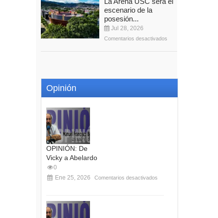
La Arena USC será el
escenario de la
posesión...
Jul 28, 2026
Comentarios desactivados
Opinión
OPINIÓN: De
Vicky a Abelardo
0
Ene 25, 2026
Comentarios desactivados