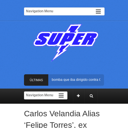
Frustran atentado con bus bomba que iba dirigido contra Cali durante la poses
ÚLTIMAS
La Arena USC será el escenario de la posesión presidencial de Abelardo de la 
NOTICIAS
Golpe al ELN: capturan en Buenaventura a presunto reclutador de menores y ar
Carlos Velandia Alias
Rápida reacción policial evitó que presunto agresor escapara tras atacar a una
‘Felipe Torres’, ex
Frustran atentado con bus bomba que iba dirigido contra Cali durante la poses