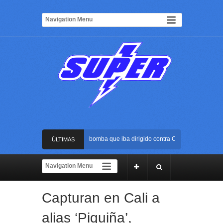
Frustran atentado con bus bomba que iba dirigido contra Cali durante la poses
ÚLTIMAS
La Arena USC será el escenario de la posesión presidencial de Abelardo de la 
NOTICIAS
Golpe al ELN: capturan en Buenaventura a presunto reclutador de menores y ar
Capturan en Cali a
Rápida reacción policial evitó que presunto agresor escapara tras atacar a una 
alias ‘Piquiña’,
Frustran atentado con bus bomba que iba dirigido contra Cali durante la poses