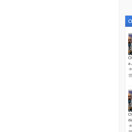
O
O
a
O
d