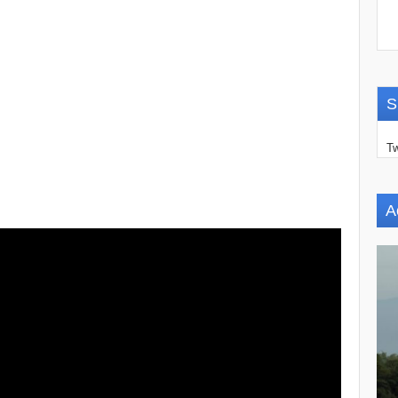
S
Tw
A