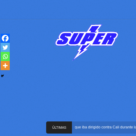
Frustran atentado con bus bomba que iba dirigido contra Cali durante la pos
ÚLTIMAS