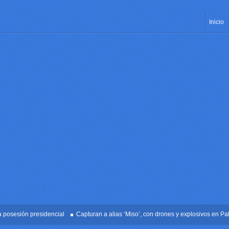
Inicio
esión presidencial
Capturan a alias ‘Miso’, con drones y explosivos en Palmira