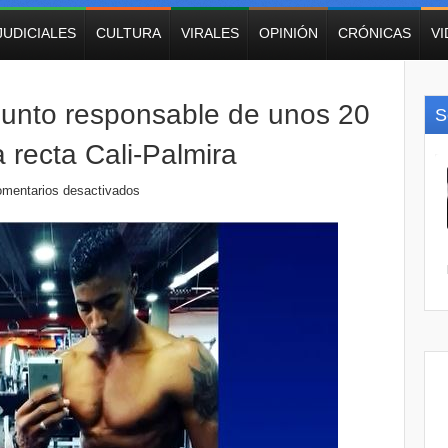
JUDICIALES
CULTURA
VIRALES
OPINIÓN
CRÓNICAS
V
unto responsable de unos 20
S
a recta Cali-Palmira
mentarios desactivados