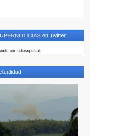
UPERNOTICIAS en Twitter
eets por radiosupercali
ctualidad