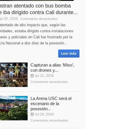
ustran atentado con bus bomba
 iba dirigido contra Cali durante...
o 05, 2026
Comentarios desactivados
tentado de alto impacto que, según las
ridades, estaba dirigido contra instalaciones
tares y policiales en Cali fue frustrado por la
cía Nacional a dos días de la posesión...
Leer más
Capturan a alias ‘Miso’,
con drones y...
Jul 31, 2026
Comentarios desactivados
La Arena USC será el
escenario de la
posesión...
Jul 28, 2026
Comentarios desactivados