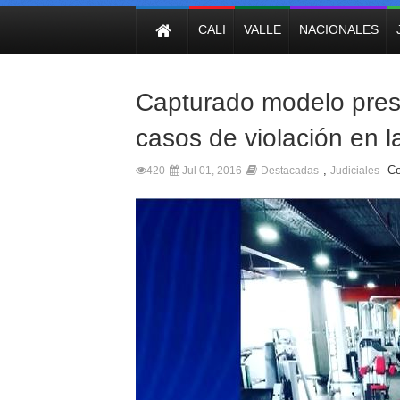
NOTICIAS
CALI
VALLE
NACIONALES
Capturado modelo pres
casos de violación en l
,
Co
420
Jul 01, 2016
Destacadas
Judiciales