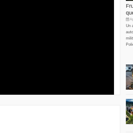
Fr
que
Ag
Un a
auto
mili
Poli