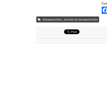
Com
,
desaparecidos
jornada de desaparecidos