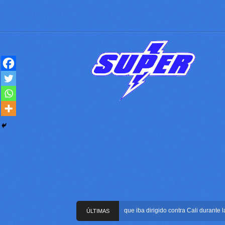
Frustran atentado con bus bomba que iba dirigido contra Cali durante la pos
ÚLTIMAS