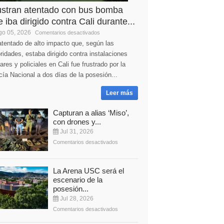
ustran atentado con bus bomba
 iba dirigido contra Cali durante...
o 05, 2026
Comentarios desactivados
tentado de alto impacto que, según las
ridades, estaba dirigido contra instalaciones
tares y policiales en Cali fue frustrado por la
cía Nacional a dos días de la posesión...
Leer más
Capturan a alias ‘Miso’,
con drones y...
Jul 31, 2026
Comentarios desactivados
La Arena USC será el
escenario de la
posesión...
Jul 28, 2026
Comentarios desactivados