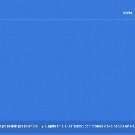
Inicio
esión presidencial
Capturan a alias ‘Miso’, con drones y explosivos en Palmira