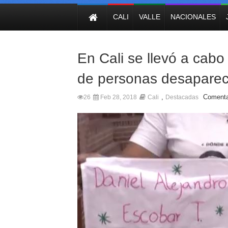
NOTICIAS
CALI
VALLE
NACIONALES
En Cali se llevó a cabo
de personas desaparec
,
Comenta
26
Feb 28, 2018
Cali
Destacadas