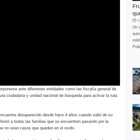
Fr
que
Ag
Un a
auto
mili
Poli
erponerse ante diferentes entidades como las fiscalía general de
ltura ciudadana y unidad nacional de búsqueda para activar la ruta
e encuentra desaparecido desde hace 4 años cuando salió de su
festó a todas las familias que se encuentren pasando por la
que no sean casos que queden en el ovido.