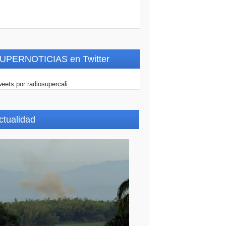
UPERNOTICIAS en Twitter
eets por radiosupercali
ctualidad