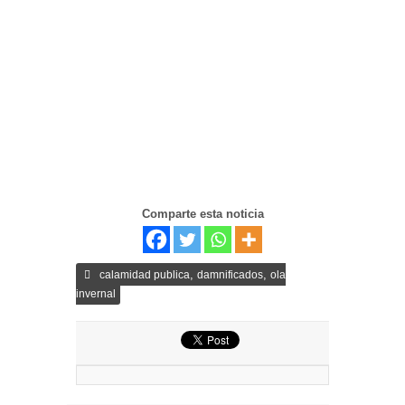
Comparte esta noticia
,
,
calamidad publica
damnificados
ola
invernal