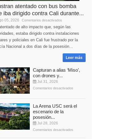
ustran atentado con bus bomba
 iba dirigido contra Cali durante...
o 05, 2026
Comentarios desactivados
tentado de alto impacto que, según las
ridades, estaba dirigido contra instalaciones
tares y policiales en Cali fue frustrado por la
cía Nacional a dos días de la posesión...
Leer más
Capturan a alias ‘Miso’,
con drones y...
Jul 31, 2026
Comentarios desactivados
La Arena USC será el
escenario de la
posesión...
Jul 28, 2026
Comentarios desactivados