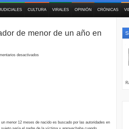
JUDICIALES
CULTURA
VIRALES
OPINIÓN
CRÓNICAS
V
lador de menor de un año en
S
mentarios desactivados
 a un menor 12 meses de nacido es buscado por las autoridades en
l sujeto sería el padre de la víctima y aprovechaba cuando