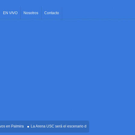
EN VIVO
Nosotros
Contacto
en Palmira
La Arena USC será el escenario de la posesión presidencial de Abela