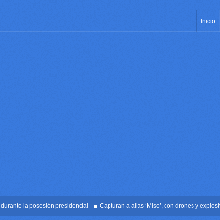
Inicio
nte la posesión presidencial
Capturan a alias ‘Miso’, con drones y explosivos 