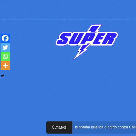
Frustran atentado con bus bomba que iba dirigido contra Cali dura
ÚLTIMAS