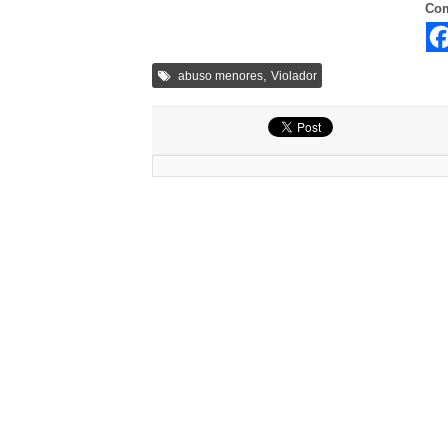
Com
,
abuso menores
Violador