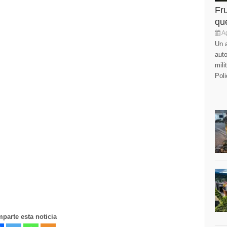
Fr
que
Ag
Un a
auto
mili
Poli
parte esta noticia