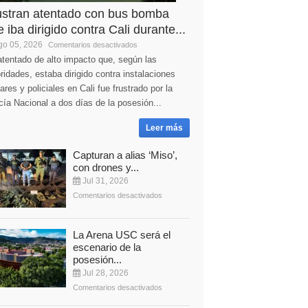
ustran atentado con bus bomba
 iba dirigido contra Cali durante...
o 05, 2026
Comentarios desactivados
tentado de alto impacto que, según las
ridades, estaba dirigido contra instalaciones
tares y policiales en Cali fue frustrado por la
cía Nacional a dos días de la posesión...
Leer más
Capturan a alias ‘Miso’,
con drones y...
Jul 31, 2026
Comentarios desactivados
La Arena USC será el
escenario de la
posesión...
Jul 28, 2026
Comentarios desactivados