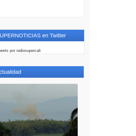
UPERNOTICIAS en Twitter
eets por radiosupercali
ctualidad