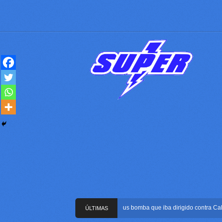
Frustran atentado con bus bomba que iba dirigido contra Cali dur
ÚLTIMAS