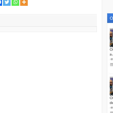
O
O
a
O
d