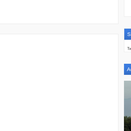
S
Tw
A