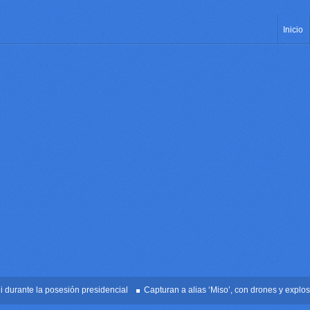
Inicio
ante la posesión presidencial
Capturan a alias ‘Miso’, con drones y explosivos