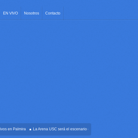
EN VIVO
Nosotros
Contacto
 en Palmira
La Arena USC será el escenario de la posesión presidencial de Abel