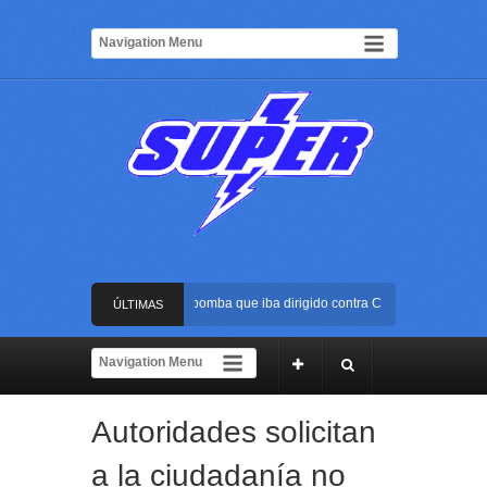
Frustran atentado con bus bomba que iba dirigido contra Cali durante la posesi
ÚLTIMAS
La Arena USC será el escenario de la posesión presidencial de Abelardo de la E
NOTICIAS
Golpe al ELN: capturan en Buenaventura a presunto reclutador de menores y ar
Autoridades solicitan
Rápida reacción policial evitó que presunto agresor escapara tras atacar a una 
a la ciudadanía no
Frustran atentado con bus bomba que iba dirigido contra Cali durante la posesi