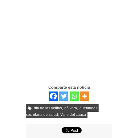
Comparte esta noticia
,
,
,
dia de las velitas
pólvora
quemados
,
secretaria de salud
Valle del cauca