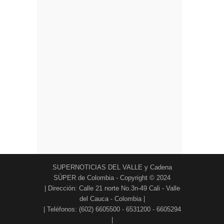
SUPERNOTICIAS DEL VALLE y Cadena
SÚPER de Colombia - Copyright © 2024
| Dirección: Calle 21 norte No.3n-49 Cali - Valle
del Cauca - Colombia |
| Teléfonos: (602) 6605500 - 6531200 - 6605294
|