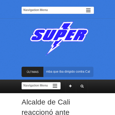
Frustran atentado con bus bomba que iba dirigido contra Cali durante la posesión
ÚLTIMAS
La Arena USC será el escenario de la posesión presidencial de Abelardo de la Esp
NOTICIAS
Golpe al ELN: capturan en Buenaventura a presunto reclutador de menores y arti
Alcalde de Cali
Rápida reacción policial evitó que presunto agresor escapara tras atacar a una mu
reaccionó ante
Frustran atentado con bus bomba que iba dirigido contra Cali durante la posesión